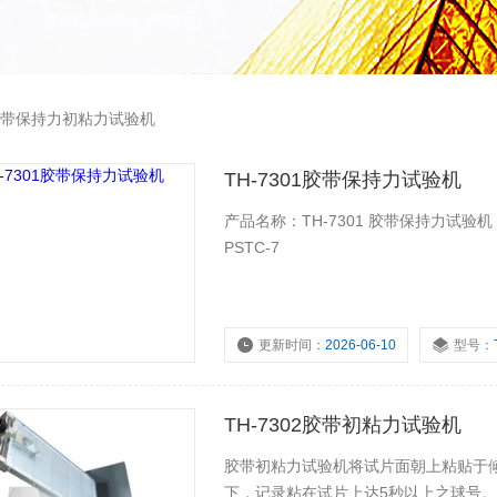
带保持力初粘力试验机
TH-7301胶带保持力试验机
产品名称：TH-7301 胶带保持力试验机 
PSTC-7
更新时间：
2026-06-10
型号：
TH-7302胶带初粘力试验机
胶带初粘力试验机将试片面朝上粘贴于倾
下，记录粘在试片上达5秒以上之球号