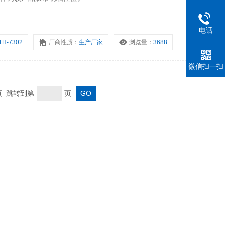
电话
TH-7302
厂商性质：
生产厂家
浏览量：
3688
微信扫一扫
末页 跳转到第
页