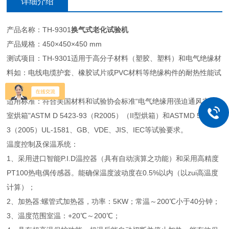
详细介绍
产品名称：TH-9301
换气式老化试验机
产品规格：450×450×450 mm
测试项目：TH-9301适用于高分子材料（塑胶、塑料）和电气绝缘材
料如：电线电缆护套、橡胶试片或PVC材料等绝缘构件的耐热性能试
验。
适用标准：符合美国材料和试验协会标准“电气绝缘用强迫通风实验
室烘箱"ASTM D 5423-93（R2005）（II型烘箱）和ASTMD 5374-9
3（2005）UL-1581、GB、VDE、JIS、IEC等试验要求。
温度控制及保温系统：
1、采用进口智能P.I.D温控器（具有自动演算之功能）和采用高精度
PT100热电偶传感器。能确保温度波动度在0.5%以内（以zui高温度
计算）；
2、加热器:螺管式加热器，功率：5KW；常温～200℃小于40分钟；
3、温度范围室温：+20℃～200℃；