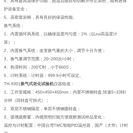
4、具有超高温保护功能，超温后能自动切断并停止加热，能有效保
护设备安全；
5、高密度岩棉，具有良好的保温性能。
换气系统：
1、内置循环风系统，以确保温度均匀度：1%（以zui高温度计
算）；
2、内置换气系统：改变换气量的大小，调节十分方便；
3、换气量调节范围：20~200次/小时；
4、热滞时间：200℃时，小于660S；
5、计时系统：计时器：999.9小时可设定。
TH-9301
换气式老化试验机
仪器组成：
1、工作室规格：450×450×450mm；内置不锈钢转盘,转速5~10转/
分钟（回转盘可拆式）；
2、双层不锈钢隔层，单层不锈钢圆转盘；
3、玻璃观察窗，内视照明灯能方便观察测试样品变化；
温控与计时配置：中国台湾TMC智能PID温控器，国产（大华）计时