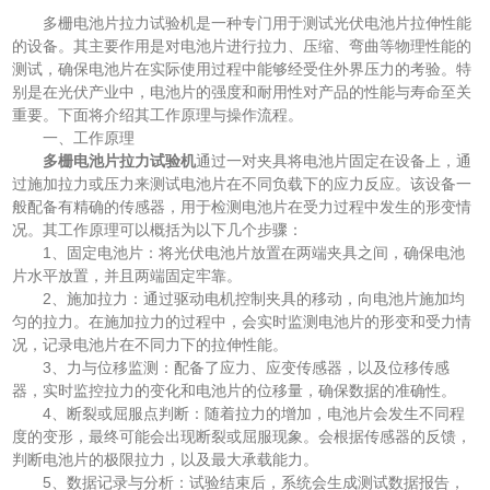
多栅电池片拉力试验机是一种专门用于测试光伏电池片拉伸性能
的设备。其主要作用是对电池片进行拉力、压缩、弯曲等物理性能的
测试，确保电池片在实际使用过程中能够经受住外界压力的考验。特
别是在光伏产业中，电池片的强度和耐用性对产品的性能与寿命至关
重要。下面将介绍其工作原理与操作流程。
一、工作原理
多栅电池片拉力试验机
通过一对夹具将电池片固定在设备上，通
过施加拉力或压力来测试电池片在不同负载下的应力反应。该设备一
般配备有精确的传感器，用于检测电池片在受力过程中发生的形变情
况。其工作原理可以概括为以下几个步骤：
1、固定电池片：将光伏电池片放置在两端夹具之间，确保电池
片水平放置，并且两端固定牢靠。
2、施加拉力：通过驱动电机控制夹具的移动，向电池片施加均
匀的拉力。在施加拉力的过程中，会实时监测电池片的形变和受力情
况，记录电池片在不同力下的拉伸性能。
3、力与位移监测：配备了应力、应变传感器，以及位移传感
器，实时监控拉力的变化和电池片的位移量，确保数据的准确性。
4、断裂或屈服点判断：随着拉力的增加，电池片会发生不同程
度的变形，最终可能会出现断裂或屈服现象。会根据传感器的反馈，
判断电池片的极限拉力，以及最大承载能力。
5、数据记录与分析：试验结束后，系统会生成测试数据报告，