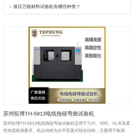
液压万能材料试验机有哪些种类？
苏州拓博TH-5813电线拖链弯曲试验机
苏州拓博TH-5813电线拖链弯曲试验机适用于TUV、VDE、UL等高柔
性电缆检测要求。机台结构为水平双翼式组合结构，主要用于检测线