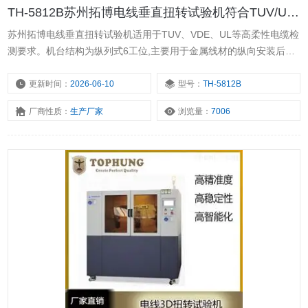
TH-5812B苏州拓博电线垂直扭转试验机符合TUV/UL标准
苏州拓博电线垂直扭转试验机适用于TUV、VDE、UL等高柔性电缆检
测要求。机台结构为纵列式6工位,主要用于金属线材的纵向安装后的
反复扭转试验,以检测金属线材在反复扭转试验中承受塑性变形的性能
和显出来的缺陷。 苏州拓博电线垂直扭转试验机符合TUV/UL标准主
更新时间：
2026-06-10
型号：
TH-5812B
要用于质量监督行业、金属、机械行业以及电缆电线、钢丝绳等生产
厂商性质：
生产厂家
浏览量：
7006
使用厂家.适用于直径的金属线材,配备特殊夹具,可做其他规格的反复
扭转试验。