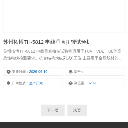
苏州拓博TH-5812 电线垂直扭转试验机
苏州拓博TH-5812 电线垂直扭转试验机适用于TUV、VDE、UL等高
柔性电缆检测要求。机台结构为纵列式6工位,主要用于金属线材的纵
向安装后的反复扭转试验,以检测金属线材在反复扭转试验中承受塑性
变形的性能和显出来的缺陷。
更新时间：
2026-06-10
型号：
厂商性质：
生产厂家
浏览量：
8209
下一页
末页