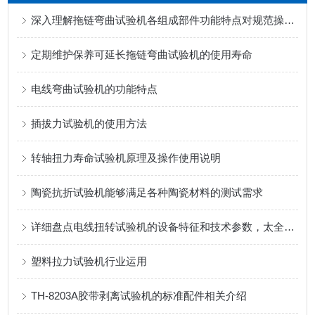
深入理解拖链弯曲试验机各组成部件功能特点对规范操作具有重要意义
定期维护保养可延长拖链弯曲试验机的使用寿命
电线弯曲试验机的功能特点
插拔力试验机的使用方法
转轴扭力寿命试验机原理及操作使用说明
陶瓷抗折试验机能够满足各种陶瓷材料的测试需求
详细盘点电线扭转试验机的设备特征和技术参数，太全了！
塑料拉力试验机行业运用
TH-8203A胶带剥离试验机的标准配件相关介绍