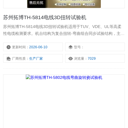
苏州拓博TH-5814电线3D扭转试验机
苏州拓博TH-5814电线3D扭转试验机适用于TUV、VDE、UL等高柔
性电缆检测要求。机台结构为复合扭转-弯曲组合同步试验结构，主要
用于金属线材的在使用过程中的反复扭转-弯曲组合动作的疲劳试验,
以检测金属线材在反复扭转-弯曲试验中承受塑性变形的性能和显出来
更新时间：
2026-06-10
型号：
的缺陷。
厂商性质：
生产厂家
浏览量：
7029