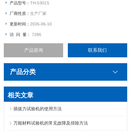
同时，解决各种连接器测试的夹具问题，及测试时公母连接器能
产品型号：
TH-5301S
自动对准，不会有吃单边的问题。
厂商性质：
生产厂家
更新时间：
2026-06-10
访 问 量：
7286
产品咨询
联系我们
产品分类
相关文章
插拔力试验机的使用方法
万能材料试验机的常见故障及排除方法