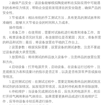
2.确保产品安全：该设备能够模拟陶瓷材料在实际应用中可能遇
到的各种应力情况，帮助企业提前发现潜在的安全隐患，确保产品的
安全性。
3.节省成本：相比传统的手工测试方法，具有更高的测试效率和
准确性，能够大大节省企业的时间和人力成本。
操作指南：
1.准备工作：在使用前，需要对试验机进行检查和准备工作。首
先，检查设备是否完好无损，各连接部位是否紧固；其次，准备所需
的样品和试剂；最后，将设备放置在平稳的工作台上。
2.设置参数：根据实际需要，设置设备的测试参数。注意不要超
过设备的最大承受范围。
3.放置样品：将待测试的样品放入设备中，注意样品的放置位置
和方向。
4.启动设备：打开电源开关，启动设备。在设备运行过程中，注
意观察压力表和流量计的指示是否正常，以及是否有异常声音或振动
等情况。
5.监控测试过程：在测试过程中，需要定期检查样品的测试情况
和试剂的添加情况。如发现异常情况，应及时停机检查并排除故障。
6.停机维护：当设备完成测试任务后，应先关闭电源开关，然后
打开排气阀将剩余气体排出。如果需要更换样品或进行其他维护工
作，应等待设备冷却后再进行操作。