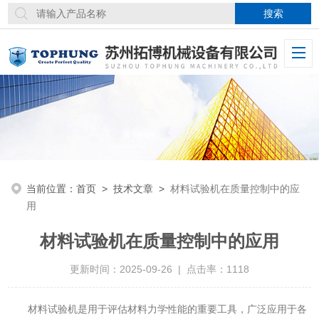
当前位置：
首页
>
技术文章
>
材料试验机在质量控制中的应
用
材料试验机在质量控制中的应用
更新时间：2025-09-26 | 点击率：1118
材料试验机是用于评估材料力学性能的重要工具，广泛应用于各