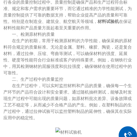
行各业的质量控制过程中。质量控制是确保产品和生产过程符合标
准、规定和客户需求的重要环节，而它通过精准的力学性能测试，为
质量控制提供了可靠的数据支持，帮助企业提高产品的质量和可靠
性。特别是在制造业、建筑业、航空航天等领域，
材料试验机
在保证
材料性能和产品质量方面起着至关重要的作用。
一、检测原材料的质量
在生产的初期，常用于检测原材料的力学性能，确保采购的原材
料符合规定的质量标准。无论是金属、塑料、橡胶、陶瓷，还是复合
材料，通过拉伸、压缩、弯曲等测试，可以确保材料的强度、延展
性、硬度等性能符合行业标准或客户的特殊要求。例如，在钢铁行业
中，用其检测钢材的屈服强度和抗拉强度，确保钢材在使用过程中的
可靠性。
二、生产过程中的质量监控
在生产过程中，可以实时监控材料和产品的质量，确保每一个生
产环节的产品符合设计和安全要求。通过随机抽样测试，能够及时发
现生产过程中可能出现的质量问题，如原材料批次差异、设备故障或
工艺不稳定等，从而减少不合格产品的产生。例如，在塑料制品的生
产过程中，通过拉伸试验可以监控塑料制品的延伸性，确保其在实际
应用中的稳定性。