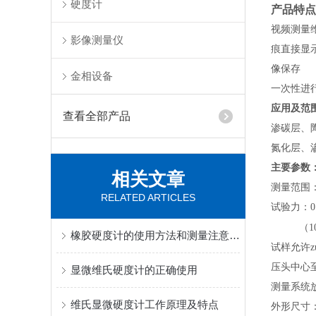
硬度计
产品特点
视频测量
影像测量仪
痕直接显
像保存
金相设备
一次性进
应用及范
查看全部产品
渗碳层、
氮化层、
主要参数
相关文章
测量范围：5
RELATED ARTICLES
试验力：0.09
（1
橡胶硬度计的使用方法和测量注意事项
试样允许z
压头中心至
显微维氏硬度计的正确使用
测量系统放
维氏显微硬度计工作原理及特点
外形尺寸：5