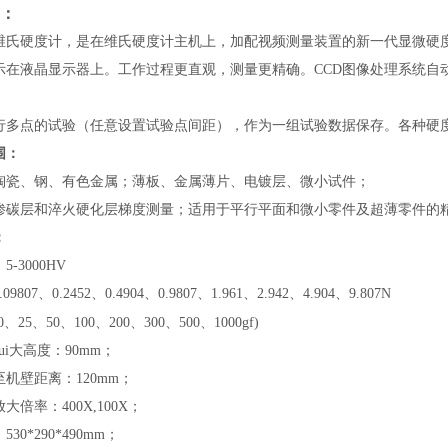
：
维氏硬度计，是在维氏硬度计主机上，加配视频测量装置的新一代显微硬
示在液晶显示器上。工作过程更直观，测量更精确。CCD图像处理系统自
行多点的试验（任意设置试验点间距），作为一组试验数据保存。各种硬
围：
陶瓷、钢、有色金属；薄板、金属薄片、电镀层、微小试件；
渗碳层和淬火硬化层梯度测量；适用于平行平面和微小零件及超薄零件的
：
-3000HV
807、0.2452、0.4904、0.9807、1.961、2.942、4.904、9.807N
0、25、50、100、200、300、500、1000gf)
ui大高度：90mm；
机壁距离：120mm；
大倍率：400X,100X；
30*290*490mm；