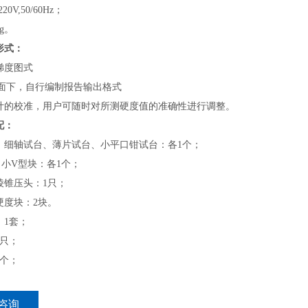
0V,50/60Hz；
g。
形式：
梯度图式
界面下，自行编制报告输出格式
计的校准，用户可随时对所测硬度值的准确性进行调整。
配：
、细轴试台、薄片试台、小平口钳试台：各1个；
、小V型块：各1个；
棱锥压头：1只；
硬度块：2块。
：1套；
1只；
1个；
咨询