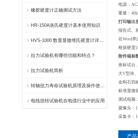
电源：AC22
橡胶硬度计正确测试方法
重量：40k
打印输出
HR-150A洛氏硬度计基本使用知识
报告式、
在Word
HVS-1000 数显显微维氏硬度计详细介绍
根据硬度
拉力试验机有哪些功能和特点？
附件箱标
座标试台
拉力试验机简析
大V型块
金刚石四
转轴扭力寿命试验机原理及操作使用说明
标准显微
测试电脑
电线扭转试验机在电缆行业中的应用
摄像头：
采集卡：
产品