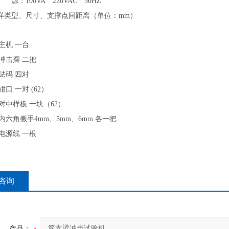
 源：
100VA
220VAC
50HZ
样类型、尺寸、支撑点间距离（单位：
mm
）
 主机 一台
 冲击摆 二把
 砝码 四对
 钳口 一对
(62
）
 对中样板 一块（
62
）
 内六角搬手
4mm
、
5mm
、
6mm
各一把
 电源线 一根
咨询
产品：