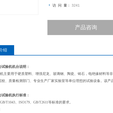
访 问 量：
3241
产品咨询
介绍
击试验机
机台说明：
要用于硬质塑料、增强尼龙、玻璃钢、陶瓷、铸石，电绝缘材料等非金
院校、质量检测部门、专业生产厂家实验室等单位理想的试验设备。该产
击试验机
执行标准：
GB/T1043
、
ISO179
、
GB/T2611
等标准的要求。
：