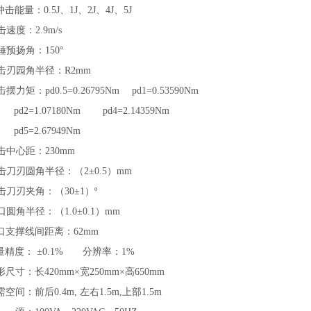
 冲击能量：
0.5J
、
1J
、
2J
、
4J
、
5J
冲击速度：
2.9m/s
摆锤预扬角：
150°
冲击刃园角半径：
R2mm
冲击摆力矩：
pd0.5=0.26795Nm
pd1=0.53590Nm
pd2=1.07180Nm
pd4=2.14359Nm
pd5=2.67949Nm
打击中心距：
230mm
冲击刀刃圆角半径：（
2±0.5
）
mm
冲击刀刃夹角：（
30±1
）
º
钳口圆角半径：（
1.0±0.1
）
mm
口支撑线间距离：
62mm
量精度：
±0.1%
分辨率：
1%
形尺寸：长
420mm×
宽
250mm×
高
650mm
需空间：前后
0.4m,
左右
1.5m,
上部
1.5m