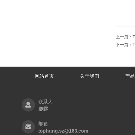
上一篇：
下一篇：
网站首页
关于我们
产品
联系人
廖露
邮箱
tophung.sz@163.com