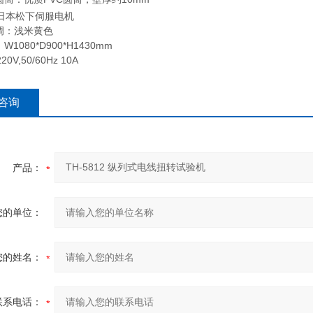
日本松下伺服电机
调：浅米黄色
1080*D900*H1430mm
V,50/60Hz 10A
咨询
产品：
您的单位：
您的姓名：
联系电话：