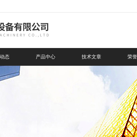
动态
产品中心
技术文章
荣