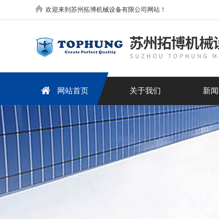
欢迎来到苏州拓博机械设备有限公司网站！
网站首页
关于我们
新闻