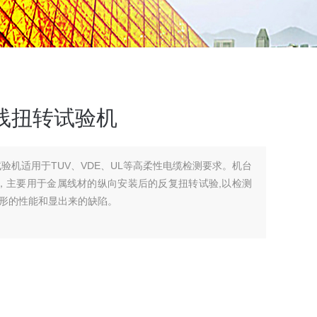
式电线扭转试验机
转试验机适用于TUV、VDE、UL等高柔性电缆检测要求。机台
构，主要用于金属线材的纵向安装后的反复扭转试验,以检测
形的性能和显出来的缺陷。