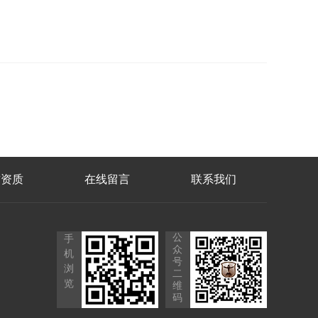
誉资质
在线留言
联系我们
公
手
众
机
号
浏
二
览
维
码