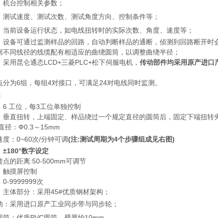
：机台控制相关参数；
：测试速度、测试次数、测试角度方向、控制条件等；
：当前设备运行状态，如电线扭转时的实际次数、角度、速度等；
：设备可通过监测样品的回路，自动判断样品的通断，侦测到回路断开时会
据不同线径的线缆配有相适应的曲绕圆筒，以调整曲绕半径；
采用昆仑通态LCD+三菱PLC+松下伺服电机，
传动部件均采用原产进口
点分为6组，每组4对接口，可满足24对电线同时监测。
：
6 工位，每3工位单独控制
：垂直扭转，上端固定、样品绕过一个规定直径的圆筒后，固定下端扭转
直径：Ф0.3～15mm
度：0~60次/分钟可调
(
注:测试周期为4个步骤组成见右图)
：
±180°数字设定
点的距离:50-500mm可调节
：触摸屏控制
-9999999次
：主体部分：采用45#优质钢材架构；
动：采用进口原产工业同步带与同步轮；
筒：优质PVC圆筒，壁厚约10mm