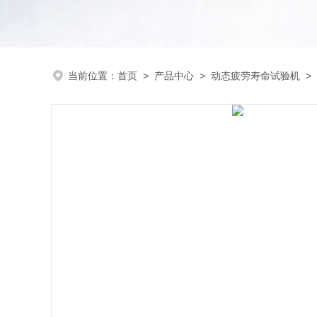
当前位置：
首页
>
产品中心
>
动态疲劳寿命试验机
>