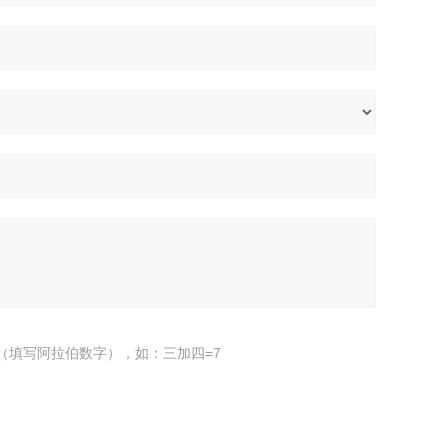
（填写阿拉伯数字），如：三加四=7