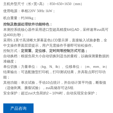
主机外型尺寸（长×宽×高）：
850
×
650
×
1650
（
mm
）
使用电源：
单相
220V 50Hz
1kW
；
机台重量：约
30
0kg
；
控制及数据处理软件功能特色：
本测控系统核心器件采用进口型超高精度64位AD，采样速率zui高可
达400次/秒；
采用5.1英寸高清晰大屏幕蓝色LCD显示屏，直接输入试验参数，全
中文操作界面层层提示，用户无需操作手册即可轻松操作。
控制方式：
定荷重、定位移、定时间等控制方式可选；
自动换档：根据负荷大小自动切换到适当的量程，以确保测量数据的
准确度；
单位切换：力量单位：（kg、N、lb）、位移单位：（m、mm、in）
结果输出：可选配微型打印机，打印测试结果，并具取点即打印功
能；
其他功能：单次试验，手动10点统计，并自动计算平均值，断裂值
（适做剥离、撕裂试验），zui高储存可达5组.
安全保护：超过zui大负荷的2～10%时，自动实现安全保护；
产品咨询