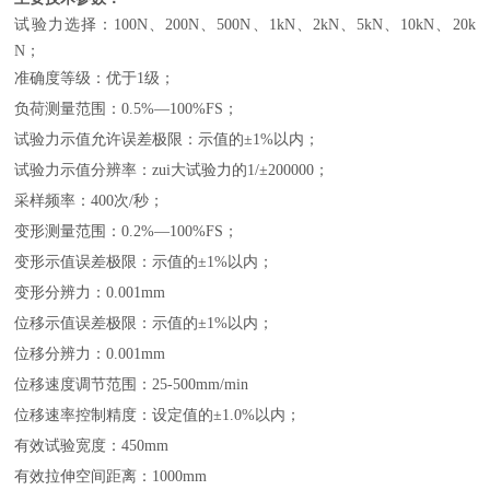
试验力选择：100N、200N、500N、1kN、2kN、5kN、10kN、20k
N；
准确度等级：
优于
1
级；
负荷测量范围：
0.
5
%—100%FS
；
试验力示值允许误差极限：示值的±
1%
以内；
试验力示值分辨率：zui大试验力的
1/±
2
00000
；
采样频率：
400
次
/
秒；
变形测量范围：
0.2%—100%FS
；
变形示值误差极限：示值的
±
1
%
以内；
变形分辨力：
0.001mm
位移示值误差极限：示值的±
1
%
以内；
位移分辨力：
0.001mm
位移速度调节范围：25-500mm/min
位移速率控制精度：设定值的±
1.0%
以内；
有效试验宽度：
45
0mm
有效拉伸空间距离：
100
0mm