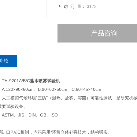
访 问 量：
3173
产品咨询
介绍
H-9201A/B/C
盐水喷雾试验机
120×90×60cm、B:90×60×50cm、C:60×45×40cm
：人工模拟气候环境“三防"（湿热、盐雾、霉菌）可靠性测试，是研究机
重要试验设备。
STM、JIS、DIN、GB、ISO
：
进口P.V.C板制，内箱采用*环带立体补强技术，结构强实。