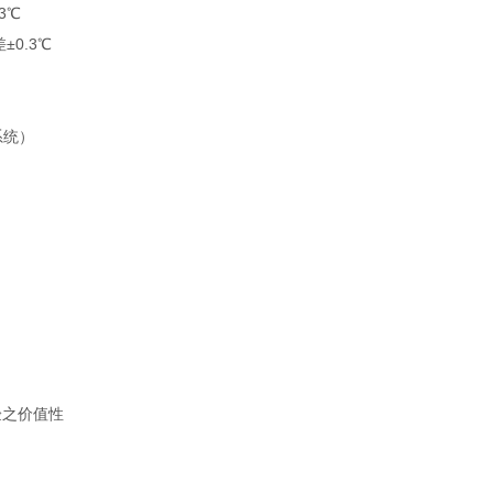
3℃
±0.3℃
系统）
验之价值性