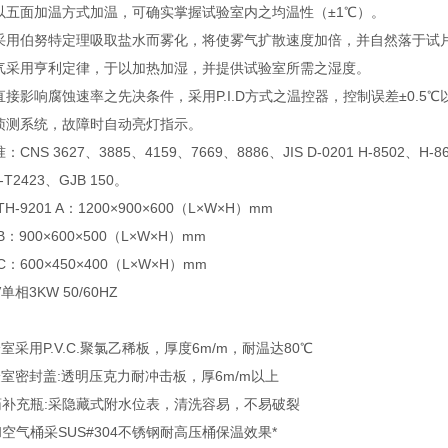
以五面加温方式加温，可确实掌握试验室内之均温性（±1℃）。
用伯努特定理吸取盐水而雾化，将使雾气扩散速度加倍，并自然落于试片上，其
气采用亨利定律，于以加热加湿，并提供试验室所需之湿度。
接影响腐蚀速率之先决条件，采用P.I.D方式之温控器，控制误差±0.5℃
侦测系统，故障时自动亮灯指示。
NS 3627、3885、4159、7669、8886、JIS D-0201 H-8502、H-86
-T2423、GJB 150。
H-9201 A：1200×900×600（L×W×H）mm
 B：900×600×500（L×W×H）mm
 C：600×450×400（L×W×H）mm
单相3KW 50/60HZ
室采用P.V.C.聚氯乙稀板，厚度6m/m，耐温达80℃
室密封盖:透明压克力耐冲击板，厚6m/m以上
药补充瓶:采隐藏式附水位表，清洗容易，不易破裂
空气桶采SUS#304不锈钢耐高压桶保温效果*