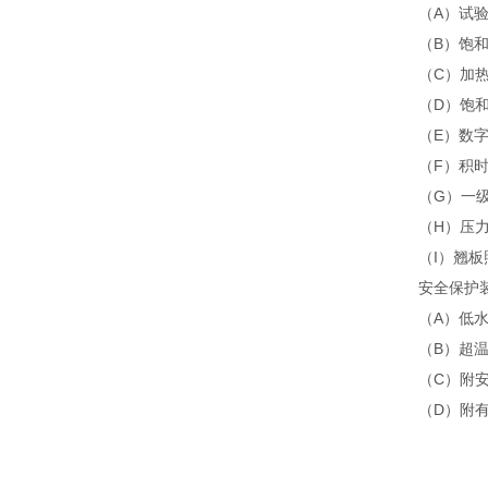
（A）试验
（B）饱和
（C）加热
（D）饱
（E）数字
（F）积时器
（G）一
（H）压力表:
（I）翘板
安全保护装
（A）低
（B）超
（C）附
（D）附