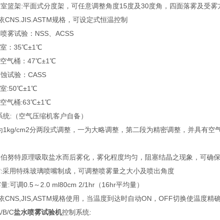
验室篮架:平面式分度架，可任意调整角度15度及30度角，四面落雾及受
依CNS.JIS.ASTM规格，可设定式恒温控制
喷雾试验：NSS、ACSS
室：35℃±1℃
空气桶：47℃±1℃
蚀试验：CASS
室:50℃±1℃
空气桶:63℃±1℃
系统:（空气压缩机客户自备）
为1kg/cm2分两段式调整，一为大略调整，第二段为精密调整，并具有空
伯努特原理吸取盐水而后雾化，雾化程度均匀，阻塞结晶之现象，可确保连续测
嘴:采用特殊玻璃喷嘴制成，可调整喷雾量之大小及喷出角度
:可调0.5～2.0 ml80cm 2/1hr（16hr平均量）
依CNS,JIS,ASTM规格使用，当温度到达时自动ON，OFF切换使温度
/B/C
盐水喷雾试验机
控制系统: