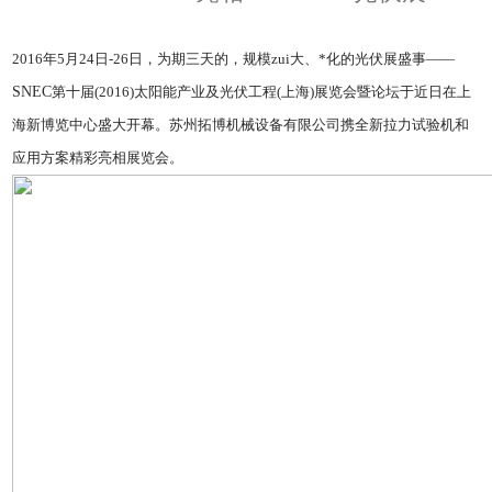
2016
年5月24日-26日，为期三天的，规模zui大、*化的光伏展盛事——
SNEC
第十届(2016)太阳能产业及光伏工程(上海)展览会暨论坛于近日在上
海新博览中心盛大开幕。苏州拓博机械设备有限公司携全新拉力试验机和
应用方案精彩亮相展览会。