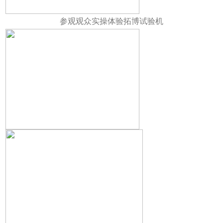
参观观众实操体验拓博试验机