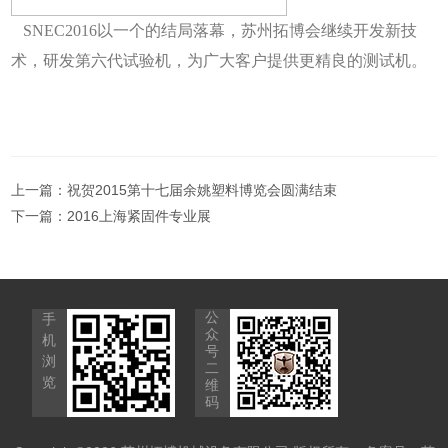
SNEC2016
以一个的结局落幕，苏州拓博会继续开发新技
术，研发第六代试验机，为广大客户提供更精良的测试机。
上一篇：
祝贺2015第十七届余姚塑料博览会圆满结束
下一篇：
2016上海紧固件专业展
公
手
众
机
号
浏
二
览
维
码