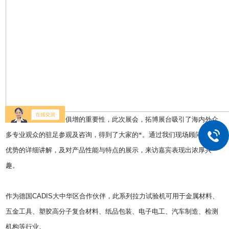
随着拉力试验机与日俱增的重要性，此次展会，拓博展台吸引了海内外众
多专业观众的驻足参观及咨询，得到了大家的*。通过我们现场顾问对产品
优势的详细讲解，及对产品性能与特点的展示，来访嘉宾表现出浓厚兴
趣。
作为德国CADIS大中华区合作伙伴，此系列拉力试验机可用于金属材料、
五金工具、塑胶高分子复合材料、纸品包装、电子电工、汽车制造、检测
机构等行业。