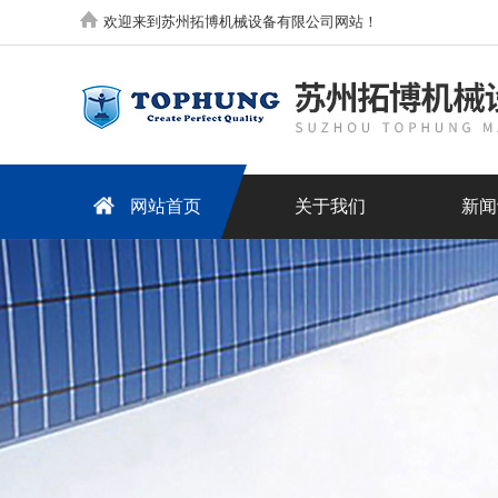
欢迎来到苏州拓博机械设备有限公司网站！
网站首页
关于我们
新闻