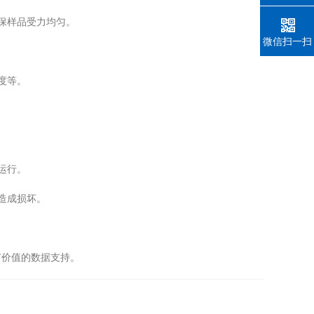
保样品受力均匀。
微信扫一扫
度等。
运行。
造成损坏。
。
价值的数据支持。