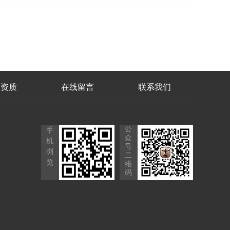
誉资质
在线留言
联系我们
公
手
众
机
号
浏
二
览
维
码