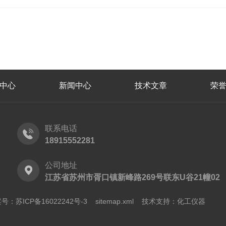
中心
新闻中心
技术文章
荣
联系电话
18915552281
公司地址
江苏省苏州市胥口镇新峰路269号联东U谷21幢02
号：苏ICP备16022242号-3
sitemap.xml
技术支持：
化工仪器