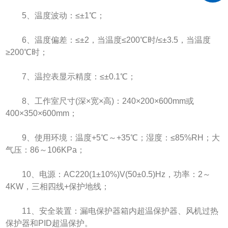
5、温度波动：≤±1℃；
6、温度偏差：≤±2，当温度≤200℃时/≤±3.5，当温度
≥200℃时；
7、温控表显示精度：≤±0.1℃；
8、工作室尺寸(深×宽×高)：240×200×600mm或
400×350×600mm；
9、使用环境：温度+5℃～+35℃；湿度：≤85%RH；大
气压：86～106KPa；
10、电源：AC220(1±10%)V(50±0.5)Hz，功率：2～
4KW，三相四线+保护地线；
11、安全装置：漏电保护器箱内超温保护器、风机过热
保护器和PID超温保护。